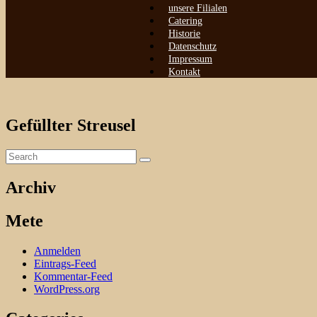
unsere Filialen
Catering
Historie
Datenschutz
Impressum
Kontakt
Gefüllter Streusel
Archiv
Mete
Anmelden
Eintrags-Feed
Kommentar-Feed
WordPress.org